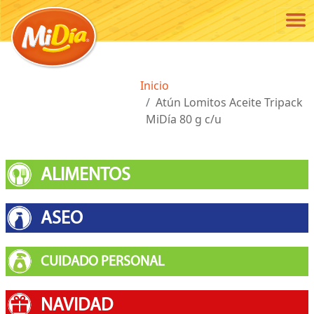
Pasar al contenido principal
Ruta de navegación
Inicio
Atún Lomitos Aceite Tripack
MiDía 80 g c/u
ALIMENTOS
ASEO
CUIDADO PERSONAL
NAVIDAD