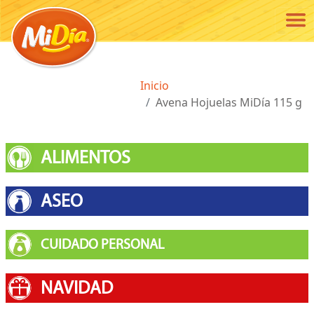
Pasar al contenido principal
Ruta de navegación
Inicio
Avena Hojuelas MiDía 115 g
ALIMENTOS
ASEO
CUIDADO PERSONAL
NAVIDAD