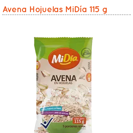
Avena Hojuelas MiDía 115 g