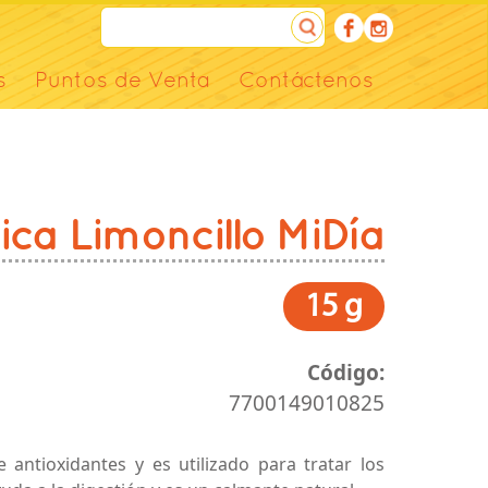
s
Puntos de Venta
Contáctenos
ca Limoncillo MiDía
15 g
Código:
7700149010825
 antioxidantes y es utilizado para tratar los