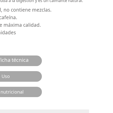
yuda a la digestión y es un calmante natural.
, no contiene mezclas.
cafeína.
de máxima calidad.
nidades
icha técnica
e Uso
nutricional