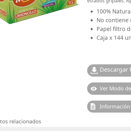
estados gripales. A
100% Natural
No contiene 
Papel filtro 
Caja x 144 u
Descargar f
Ver Modo d
Información 
tos relacionados