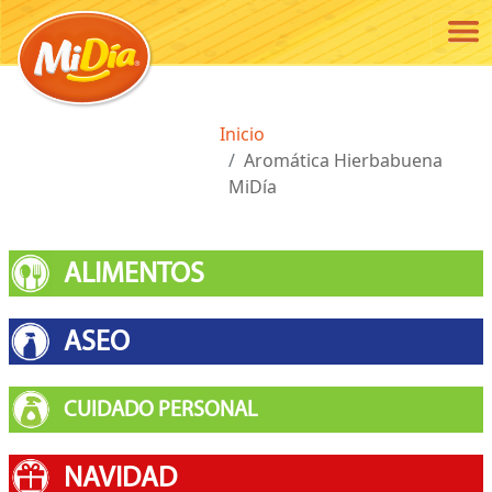
Pasar al contenido principal
Ruta de navegación
Inicio
Aromática Hierbabuena
MiDía
ALIMENTOS
ASEO
CUIDADO PERSONAL
NAVIDAD