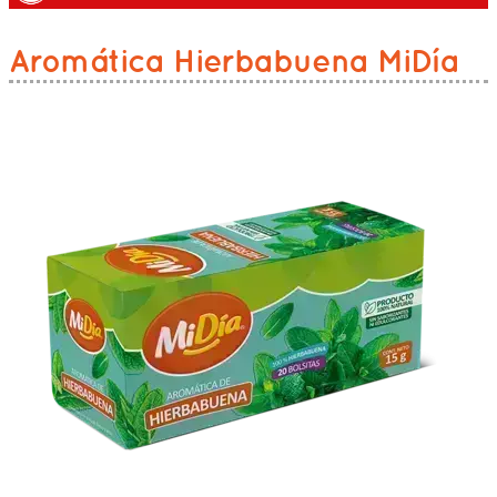
Aromática Hierbabuena MiDía