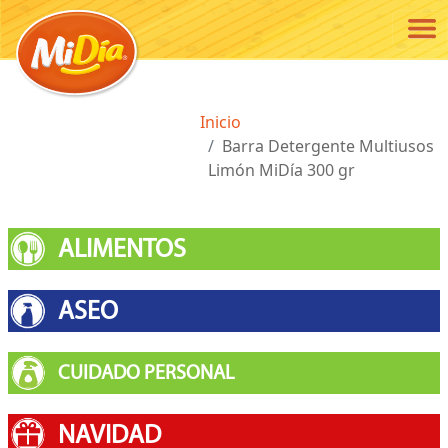
Pasar al contenido principal
Ruta de navegación
Inicio
Barra Detergente Multiusos
Limón MiDía 300 gr
ALIMENTOS
ASEO
CUIDADO PERSONAL
NAVIDAD