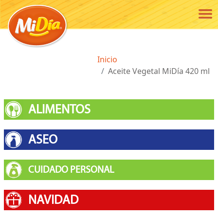
Pasar al contenido principal
Ruta de navegación
Inicio
Aceite Vegetal MiDía 420 ml
ALIMENTOS
ASEO
CUIDADO PERSONAL
NAVIDAD