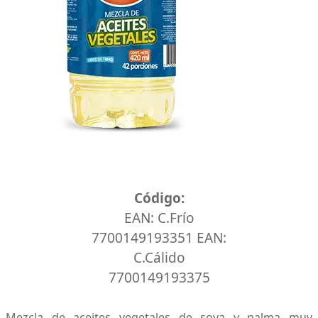
Código:
EAN: C.Frío
7700149193351 EAN:
C.Cálido
7700149193375
Mezcla de aceites vegetales de soya y palma muy