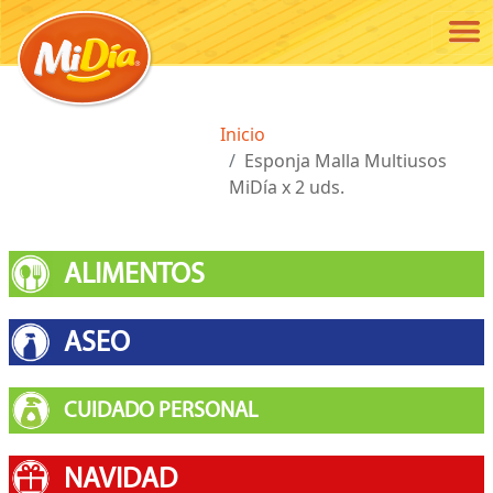
Pasar al contenido principal
Ruta de navegación
Inicio
Esponja Malla Multiusos
MiDía x 2 uds.
ALIMENTOS
ASEO
CUIDADO PERSONAL
NAVIDAD