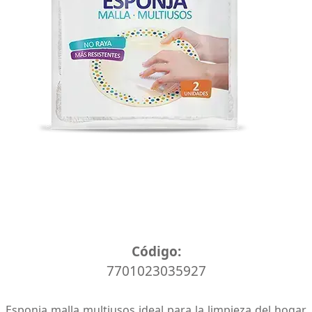
6 Display x 24 unidades
Código:
7701023035927
Esponja malla multiusos ideal para la limpieza del hogar