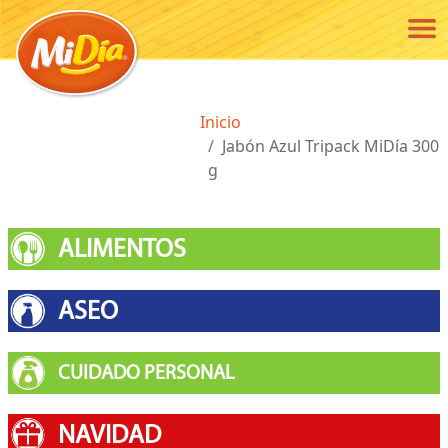
Pasar al contenido principal
Ruta de navegación
Inicio
Jabón Azul Tripack MiDía 300
g
ALIMENTOS
ASEO
CUIDADO PERSONAL
NAVIDAD