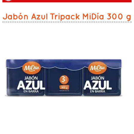
Jabón Azul Tripack MiDía 300 g
Caja x 16 unidades