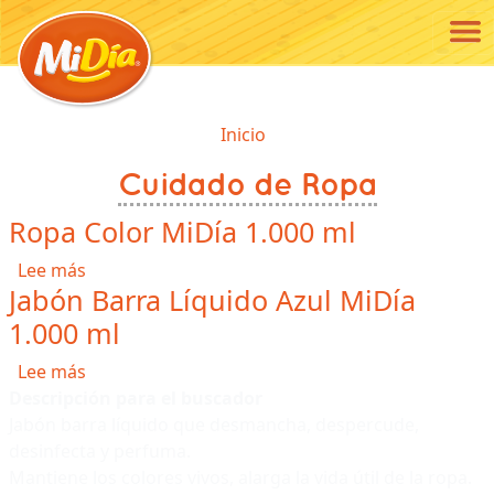
Pasar al contenido principal
Ruta de navegación
Inicio
Cuidado de Ropa
Ropa Color MiDía 1.000 ml
sobre Ropa Color MiDía 1.000 ml
Lee más
Jabón Barra Líquido Azul MiDía
1.000 ml
sobre Jabón Barra Líquido Azul MiDía 1.000 ml
Lee más
Descripción para el buscador
Jabón barra líquido que desmancha, despercude,
desinfecta y perfuma.
Mantiene los colores vivos, alarga la vida útil de la ropa.