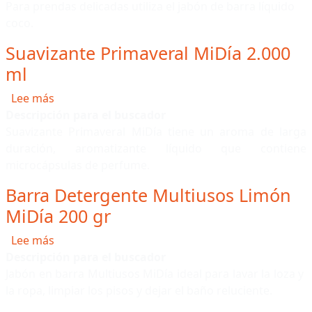
Para prendas delicadas utiliza el jabón de barra líquido
coco.
Suavizante Primaveral MiDía 2.000
ml
sobre Suavizante Primaveral MiDía 2.000 ml
Lee más
Descripción para el buscador
Suavizante Primaveral MiDía tiene un aroma de larga
duración, aromatizante líquido que contiene
microcápsulas de perfume.
Barra Detergente Multiusos Limón
MiDía 200 gr
sobre Barra Detergente Multiusos Limón MiDía 2
Lee más
Descripción para el buscador
Jabón en barra Multiusos MiDía ideal para lavar la loza y
la ropa, limpiar los pisos y dejar el baño reluciente.