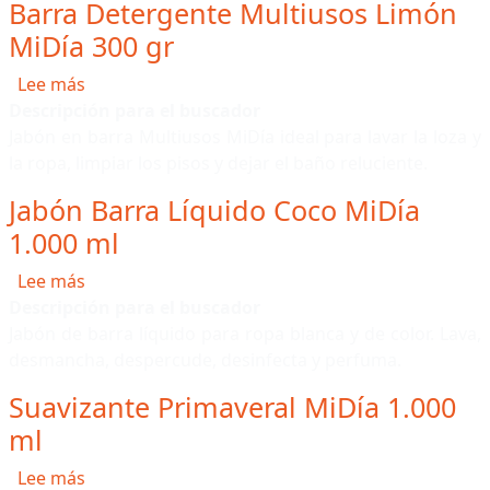
Barra Detergente Multiusos Limón
MiDía 300 gr
sobre Barra Detergente Multiusos Limón MiDía 3
Lee más
Descripción para el buscador
Jabón en barra Multiusos MiDía ideal para lavar la loza y
la ropa, limpiar los pisos y dejar el baño reluciente.
Jabón Barra Líquido Coco MiDía
1.000 ml
sobre Jabón Barra Líquido Coco MiDía 1.000 ml
Lee más
Descripción para el buscador
Jabón de barra líquido para ropa blanca y de color. Lava,
desmancha, despercude, desinfecta y perfuma.
Suavizante Primaveral MiDía 1.000
ml
sobre Suavizante Primaveral MiDía 1.000 ml
Lee más