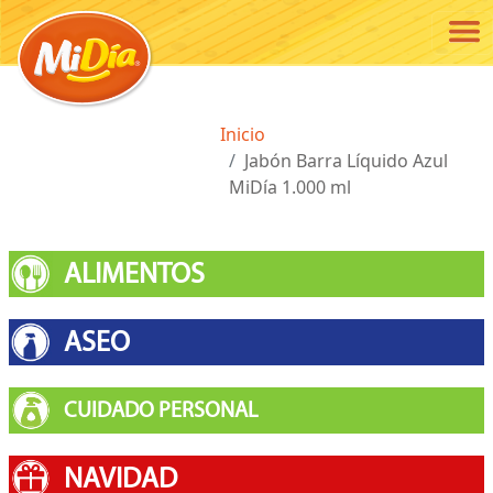
Pasar al contenido principal
Ruta de navegación
Inicio
Jabón Barra Líquido Azul
MiDía 1.000 ml
ALIMENTOS
ASEO
CUIDADO PERSONAL
NAVIDAD