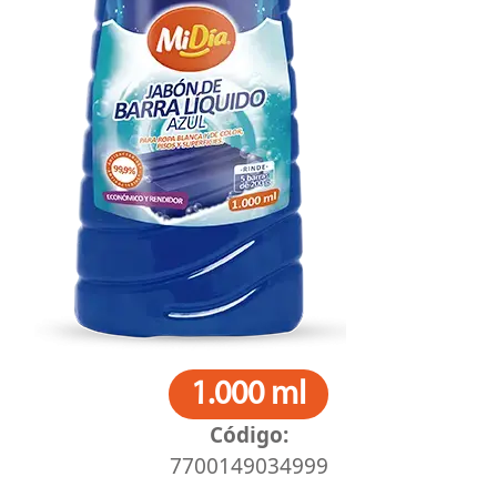
1.000 ml
Código:
7700149034999