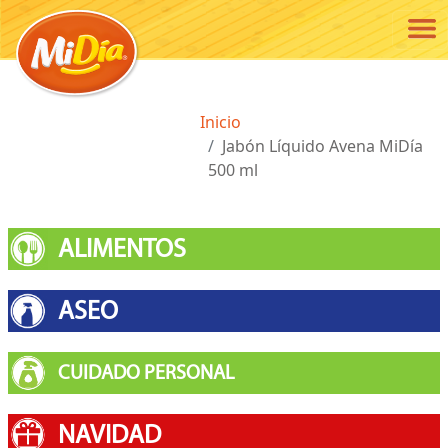
Pasar al contenido principal
Ruta de navegación
Inicio
Jabón Líquido Avena MiDía
500 ml
ALIMENTOS
ASEO
CUIDADO PERSONAL
NAVIDAD