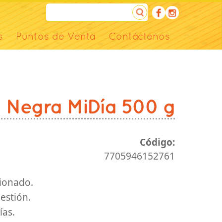
s
Puntos de Venta
Contáctenos
a Negra MiDía 500 g
Código:
7705946152761
ionado.
gestión.
ías.