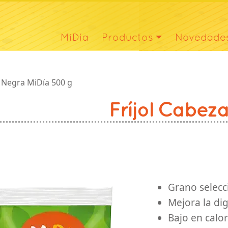
Navegación principal
MiDía
Productos
Novedade
avegación
a Negra MiDía 500 g
Fríjol Cabez
Caja x 25 unidades
Grano selecc
Mejora la di
Bajo en calor