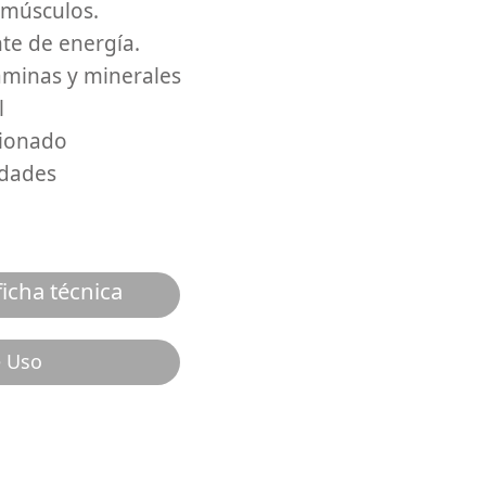
s músculos.
te de energía.
aminas y minerales
Natural
cionado
idades
icha técnica
e Uso