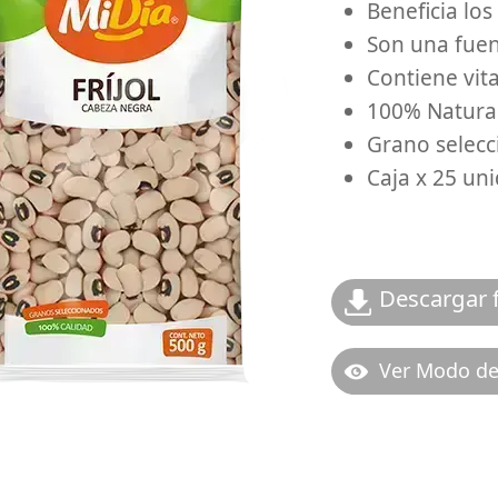
Beneficia lo
Son una fuen
Contiene vit
100% 
Grano selec
Caja x 25 un
Descargar f
Ver Modo d