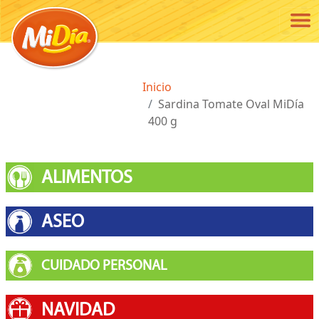
Pasar al contenido principal
Ruta de navegación
Inicio
Sardina Tomate Oval MiDía
400 g
ALIMENTOS
ASEO
CUIDADO PERSONAL
NAVIDAD