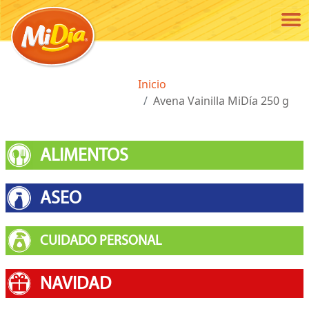
Pasar al contenido principal
Ruta de navegación
Inicio
Avena Vainilla MiDía 250 g
ALIMENTOS
ASEO
CUIDADO PERSONAL
NAVIDAD