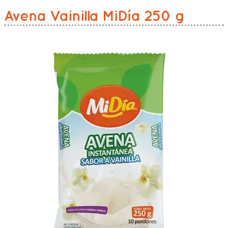
Avena Vainilla MiDía 250 g