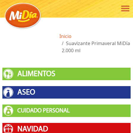
Pasar al contenido principal
Ruta de navegación
Inicio
Suavizante Primaveral MiDía
2.000 ml
ALIMENTOS
ASEO
CUIDADO PERSONAL
NAVIDAD