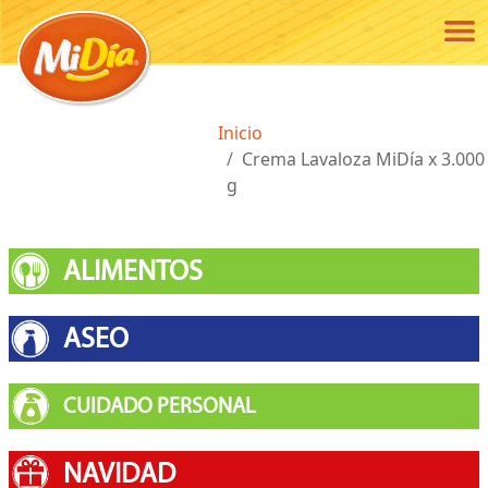
Pasar al contenido principal
Ruta de navegación
Inicio
Crema Lavaloza MiDía x 3.000
g
ALIMENTOS
ASEO
CUIDADO PERSONAL
NAVIDAD