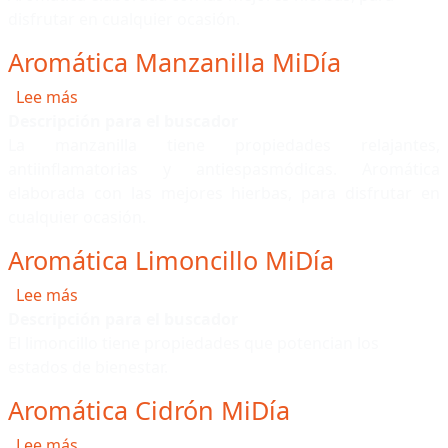
disfrutar en cualquier ocasión.
Aromática Manzanilla MiDía
sobre Aromática Manzanilla MiDía
Lee más
Descripción para el buscador
La manzanilla tiene propiedades relajantes,
antiinflamatorias y antiespasmódicas.
Aromática
elaborada con las mejores hierbas, para disfrutar en
cualquier ocasión.
Aromática Limoncillo MiDía
sobre Aromática Limoncillo MiDía
Lee más
Descripción para el buscador
El limoncillo tiene propiedades que potencian los
estados de bienestar.
Aromática Cidrón MiDía
sobre Aromática Cidrón MiDía
Lee más