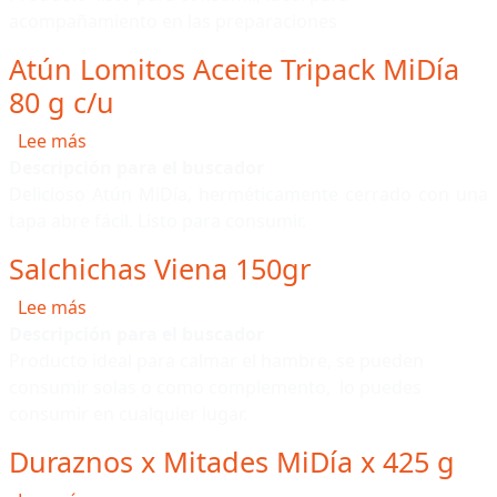
acompañamiento en las preparaciones
Atún Lomitos Aceite Tripack MiDía
80 g c/u
sobre Atún Lomitos Aceite Tripack MiDía 80 g c/u
Lee más
Descripción para el buscador
Delicioso Atún MiDía, herméticamente cerrado con una
tapa abre fácil. Listo para consumir.
Salchichas Viena 150gr
sobre Salchichas Viena 150gr
Lee más
Descripción para el buscador
Producto ideal para calmar el hambre, se pueden
consumir solas o como complemento, lo puedes
consumir en cualquier lugar.
Duraznos x Mitades MiDía x 425 g