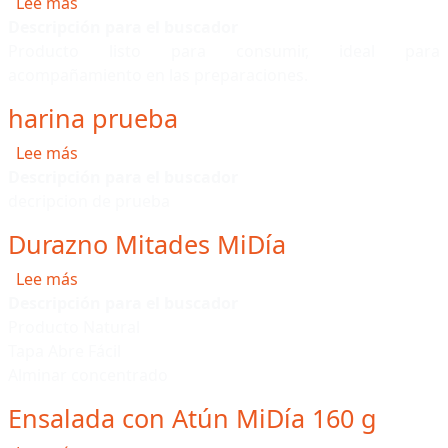
sobre Duraznos x Mitades MiDía x 425 g
Lee más
Descripción para el buscador
Producto listo para consumir, ideal para
acompañamiento en las preparaciones.
harina prueba
sobre harina prueba
Lee más
Descripción para el buscador
decripcion de prueba
Durazno Mitades MiDía
sobre Durazno Mitades MiDía
Lee más
Descripción para el buscador
Producto Natural
Tapa Abre Fácil
Alminar concentrado
Ensalada con Atún MiDía 160 g