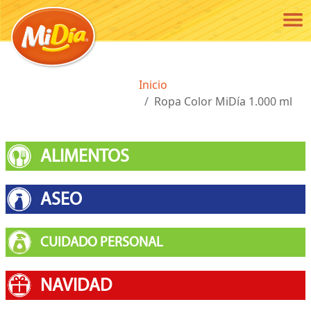
Pasar al contenido principal
Ruta de navegación
Inicio
Ropa Color MiDía 1.000 ml
ALIMENTOS
ASEO
CUIDADO PERSONAL
NAVIDAD