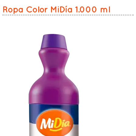
Ropa Color MiDía 1.000 ml