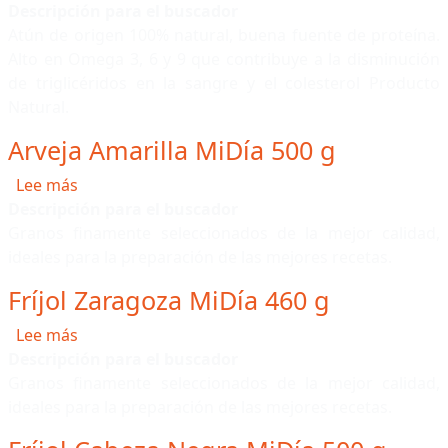
Descripción para el buscador
Atún de origen 100% natural, buena fuente de proteína.
Alto en Omega 3, 6 y 9 que contribuye a la disminución
de triglicéridos en la sangre y el colesterol Producto
Natural.
Arveja Amarilla MiDía 500 g
sobre Arveja Amarilla MiDía 500 g
Lee más
Descripción para el buscador
Granos finamente seleccionados de la mejor calidad,
ideales para la preparación de las mejores recetas.
Fríjol Zaragoza MiDía 460 g
sobre Fríjol Zaragoza MiDía 460 g
Lee más
Descripción para el buscador
Granos finamente seleccionados de la mejor calidad,
ideales para la preparación de las mejores recetas.