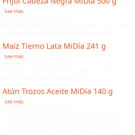
Fríjol Cabeza Negra MiDía 500 g
sobre Fríjol Cabeza Negra MiDía 500 g
Lee más
Descripción para el buscador
Granos finamente seleccionados de la mejor calidad,
ideales para la preparación de las mejores recetas.
Maíz Tierno Lata MiDía 241 g
sobre Maíz Tierno Lata MiDía 241 g
Lee más
Descripción para el buscador
Producto listo para consumir, ideal para
acompañamiento en las preparaciones.
Atún Trozos Aceite MiDía 140 g
sobre Atún Trozos Aceite MiDía 140 g
Lee más
Descripción para el buscador
Los trozos de
atún en lata
de 140g son una opción
conveniente y deliciosa para aquellos que buscan una
fuente de proteínas de calidad enlatada y fácil de