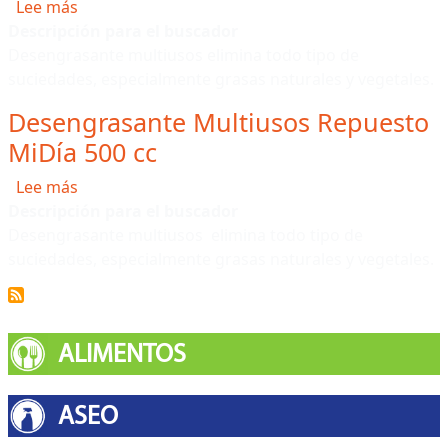
sobre Desengrasante Multiusos MiDía 500 cc
Lee más
Descripción para el buscador
Desengrasante multiusos elimina todo tipo de
suciedades, especialmente grasas naturales y vegetales.
Desengrasante Multiusos Repuesto
MiDía 500 cc
sobre Desengrasante Multiusos Repuesto MiDía 
Lee más
Descripción para el buscador
Desengrasante multiusos elimina todo tipo de
suciedades, especialmente grasas naturales y vegetales.
ALIMENTOS
ASEO