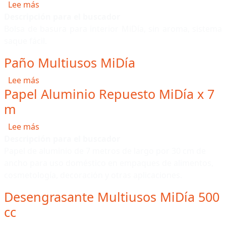
sobre Bolsa negra de basura MiDía 65x80 cm
Lee más
Descripción para el buscador
Bolsa de basura para interior MiDía, sin aroma, sistema
saque fácil.
Paño Multiusos MiDía
sobre Paño Multiusos MiDía
Lee más
Papel Aluminio Repuesto MiDía x 7
m
sobre Papel Aluminio Repuesto MiDía x 7 m
Lee más
Descripción para el buscador
Papel de aluminio de 7 metros de largo por 30 cm de
ancho para uso doméstico en empaques de alimentos,
cosmetología, decoración y otras aplicaciones.
Desengrasante Multiusos MiDía 500
cc