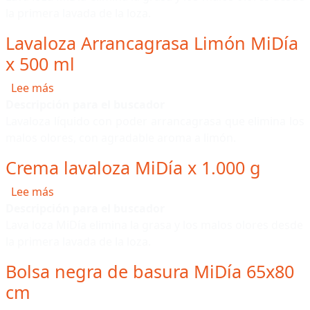
la primera lavada de la loza.
Lavaloza Arrancagrasa Limón MiDía
x 500 ml
sobre Lavaloza Arrancagrasa Limón MiDía x 500 
Lee más
Descripción para el buscador
Lavaloza líquido con poder arrancagrasa que elimina los
malos olores, con agradable aroma a limón.
Crema lavaloza MiDía x 1.000 g
sobre Crema lavaloza MiDía x 1.000 g
Lee más
Descripción para el buscador
Lava loza MiDía elimina la grasa y los malos olores desde
la primera lavada de la loza.
Bolsa negra de basura MiDía 65x80
cm