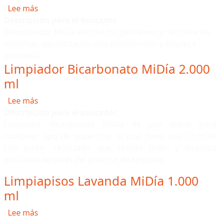
sobre Blanqueador MiDía 3.700 ml
Lee más
Descripción para el buscador
Blanqueador MiDía elimina los gérmenes y remueve las
manchas, garantizando una desinfección y limpieza
profunda.
Limpiador Bicarbonato MiDía 2.000
ml
sobre Limpiador Bicarbonato MiDía 2.000 ml
Lee más
Descripción para el buscador
Limpiador Bicarbonato MiDía de uso diario para
cualquier tipo de superficie, el cual tiene una fórmula
con poder reforzado que brinda brillo y limpieza
profunda después del proceso de limpiado.
Limpiapisos Lavanda MiDía 1.000
ml
sobre Limpiapisos Lavanda MiDía 1.000 ml
Lee más