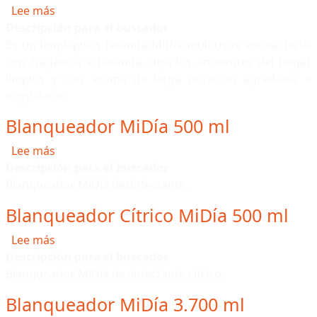
sobre Limpiapisos Lavanda MiDía 2.000 ml
Lee más
Descripción para el buscador
Es un limpiapisos lavanda MiDía multiusos antibacterial
con fragancia a Lavanda, deja los ambientes del hogar
limpios y con aroma de larga duración agradable e
inigualable.
Blanqueador MiDía 500 ml
sobre Blanqueador MiDía 500 ml
Lee más
Descripción para el buscador
Blanqueador MiDía desinfectante.
Blanqueador Cítrico MiDía 500 ml
sobre Blanqueador Cítrico MiDía 500 ml
Lee más
Descripción para el buscador
Blanqueador MiDía desinfectante cítrico
.
Blanqueador MiDía 3.700 ml