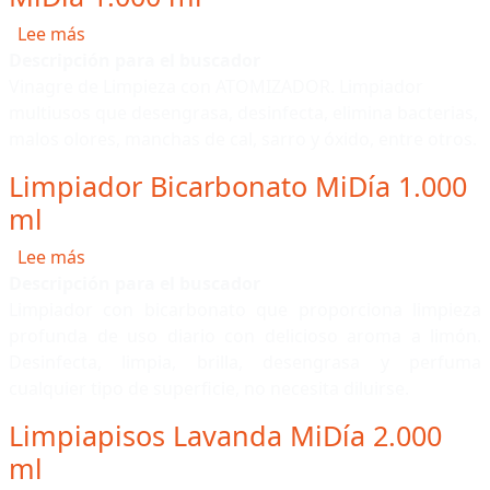
sobre Vinagre de Limpieza Atomizador MiDía 1.0
Lee más
Descripción para el buscador
Vinagre de Limpieza con ATOMIZADOR. Limpiador
multiusos que desengrasa, desinfecta, elimina bacterias,
malos olores, manchas de cal, sarro y óxido, entre otros.
Limpiador Bicarbonato MiDía 1.000
ml
sobre Limpiador Bicarbonato MiDía 1.000 ml
Lee más
Descripción para el buscador
Limpiador con bicarbonato que proporciona limpieza
profunda de uso diario con delicioso aroma a limón.
Desinfecta, limpia, brilla, desengrasa y perfuma
cualquier tipo de superficie, no necesita diluirse.
Limpiapisos Lavanda MiDía 2.000
ml