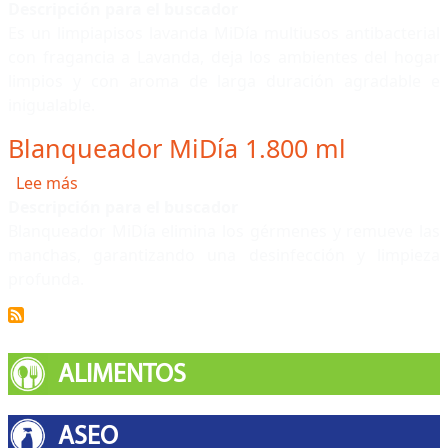
Descripción para el buscador
Es un limpiapisos lavanda MiDía multiusos antibacterial
con fragancia a Lavanda, deja los ambientes del hogar
limpios y con aroma de larga duración agradable e
inigualable.
Blanqueador MiDía 1.800 ml
sobre Blanqueador MiDía 1.800 ml
Lee más
Descripción para el buscador
Blanqueador MiDía elimina los gérmenes y remueve las
manchas, garantizando una desinfección y limpieza
profunda.
ALIMENTOS
ASEO